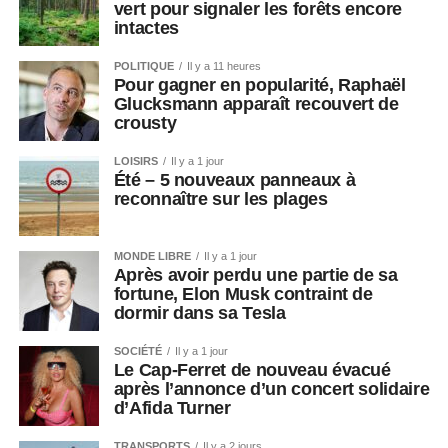
vert pour signaler les forêts encore
intactes
POLITIQUE
Il y a 11 heures
Pour gagner en popularité, Raphaël
Glucksmann apparaît recouvert de
crousty
LOISIRS
Il y a 1 jour
Été – 5 nouveaux panneaux à
reconnaître sur les plages
MONDE LIBRE
Il y a 1 jour
Après avoir perdu une partie de sa
fortune, Elon Musk contraint de
dormir dans sa Tesla
SOCIÉTÉ
Il y a 1 jour
Le Cap-Ferret de nouveau évacué
après l’annonce d’un concert solidaire
d’Afida Turner
TRANSPORTS
Il y a 2 jours