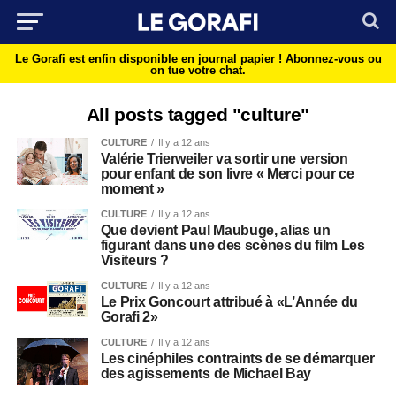
Le Gorafi est enfin disponible en journal papier !
Abonnez-vous ou
on tue votre chat.
All posts tagged "culture"
CULTURE
Il y a 12 ans
Valérie Trierweiler va sortir une version
pour enfant de son livre « Merci pour ce
moment »
CULTURE
Il y a 12 ans
Que devient Paul Maubuge, alias un
figurant dans une des scènes du film Les
Visiteurs ?
CULTURE
Il y a 12 ans
Le Prix Goncourt attribué à «L’Année du
Gorafi 2»
CULTURE
Il y a 12 ans
Les cinéphiles contraints de se démarquer
des agissements de Michael Bay