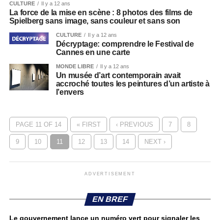
CULTURE
Il y a 12 ans
La force de la mise en scène : 8 photos des films de
Spielberg sans image, sans couleur et sans son
CULTURE
Il y a 12 ans
Décryptage: comprendre le Festival de
Cannes en une carte
MONDE LIBRE
Il y a 12 ans
Un musée d’art contemporain avait
accroché toutes les peintures d’un artiste à
l’envers
PAGE 11 OF 14
« FIRST
‹ PREVIOUS
7
8
9
10
11
12
13
14
NEXT ›
ADVERTISEMENT
EN BREF
Le gouvernement lance un numéro vert pour signaler les