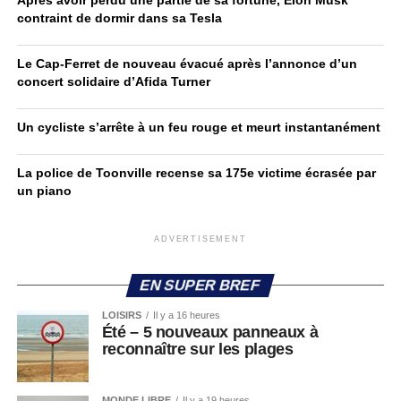
Après avoir perdu une partie de sa fortune, Elon Musk
contraint de dormir dans sa Tesla
Le Cap-Ferret de nouveau évacué après l’annonce d’un
concert solidaire d’Afida Turner
Un cycliste s’arrête à un feu rouge et meurt instantanément
La police de Toonville recense sa 175e victime écrasée par
un piano
ADVERTISEMENT
EN SUPER BREF
LOISIRS
Il y a 16 heures
Été – 5 nouveaux panneaux à
reconnaître sur les plages
MONDE LIBRE
Il y a 19 heures