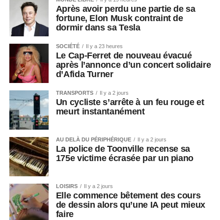
Après avoir perdu une partie de sa
fortune, Elon Musk contraint de
dormir dans sa Tesla
SOCIÉTÉ
Il y a 23 heures
Le Cap-Ferret de nouveau évacué
après l’annonce d’un concert solidaire
d’Afida Turner
TRANSPORTS
Il y a 2 jours
Un cycliste s’arrête à un feu rouge et
meurt instantanément
AU DELÀ DU PÉRIPHÉRIQUE
Il y a 2 jours
La police de Toonville recense sa
175e victime écrasée par un piano
LOISIRS
Il y a 2 jours
Elle commence bêtement des cours
de dessin alors qu’une IA peut mieux
faire