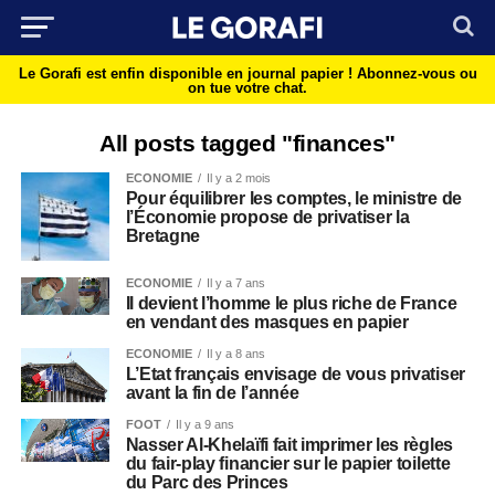
Le Gorafi est enfin disponible en journal papier !
Abonnez-vous ou
on tue votre chat.
All posts tagged "finances"
ECONOMIE
Il y a 2 mois
Pour équilibrer les comptes, le ministre de
l’Économie propose de privatiser la
Bretagne
ECONOMIE
Il y a 7 ans
Il devient l’homme le plus riche de France
en vendant des masques en papier
ECONOMIE
Il y a 8 ans
L’Etat français envisage de vous privatiser
avant la fin de l’année
FOOT
Il y a 9 ans
Nasser Al-Khelaïfi fait imprimer les règles
du fair-play financier sur le papier toilette
du Parc des Princes