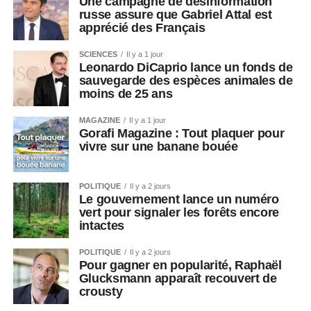
Une campagne de désinformation
russe assure que Gabriel Attal est
apprécié des Français
SCIENCES
Il y a 1 jour
Leonardo DiCaprio lance un fonds de
sauvegarde des espèces animales de
moins de 25 ans
MAGAZINE
Il y a 1 jour
Gorafi Magazine : Tout plaquer pour
vivre sur une banane bouée
POLITIQUE
Il y a 2 jours
Le gouvernement lance un numéro
vert pour signaler les forêts encore
intactes
POLITIQUE
Il y a 2 jours
Pour gagner en popularité, Raphaël
Glucksmann apparaît recouvert de
crousty