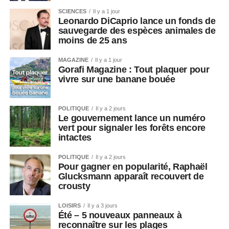
SCIENCES
Il y a 1 jour
Leonardo DiCaprio lance un fonds de
sauvegarde des espèces animales de
moins de 25 ans
MAGAZINE
Il y a 1 jour
Gorafi Magazine : Tout plaquer pour
vivre sur une banane bouée
POLITIQUE
Il y a 2 jours
Le gouvernement lance un numéro
vert pour signaler les forêts encore
intactes
POLITIQUE
Il y a 2 jours
Pour gagner en popularité, Raphaël
Glucksmann apparaît recouvert de
crousty
LOISIRS
Il y a 3 jours
Été – 5 nouveaux panneaux à
reconnaître sur les plages