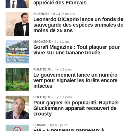
apprécié des Français
SCIENCES
Il y a 23 heures
Leonardo DiCaprio lance un fonds de
sauvegarde des espèces animales de
moins de 25 ans
MAGAZINE
Il y a 1 jour
Gorafi Magazine : Tout plaquer pour
vivre sur une banane bouée
POLITIQUE
Il y a 2 jours
Le gouvernement lance un numéro
vert pour signaler les forêts encore
intactes
POLITIQUE
Il y a 2 jours
Pour gagner en popularité, Raphaël
Glucksmann apparaît recouvert de
crousty
LOISIRS
Il y a 3 jours
Été – 5 nouveaux panneaux à