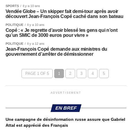
SPORTS
Il y a 10 ans
Vendée Globe – Un skipper fait demi-tour après avoir
découvert Jean-François Copé caché dans son bateau
POLITIQUE
Il y a 10 ans
Copé : « Je regrette d’avoir blessé les gens qui n’ont
qu’un SMIC de 3000 euros pour vivre »
POLITIQUE
Il y a 12 ans
Jean-François Copé demande aux ministres du
gouvernement d’arrêter de démissionner
PAGE 1 OF 5
1
2
3
4
5
ADVERTISEMENT
EN BREF
Une campagne de désinformation russe assure que Gabriel
Attal est apprécié des Français