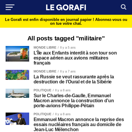
Le Gorafi est enfin disponible en journal papier !
Abonnez-vous ou
on tue votre chat.
All posts tagged "militaire"
MONDE LIBRE
Il y a 5 ans
L’Île aux Enfants interdit à son tour son
espace aérien aux avions militaires
français
MONDE LIBRE
Il y a 7 ans
La Russie se veut rassurante après la
destruction de l’Oural et de la Sibérie
POLITIQUE
Il y a 8 ans
Sur le Charles-de-Gaulle, Emmanuel
Macron annonce la construction d’un
porte-avions Philippe-Pétain
POLITIQUE
Il y a 8 ans
Emmanuel Macron annonce la reprise des
essais nucléaires français au domicile de
Jean-Luc Mélenchon