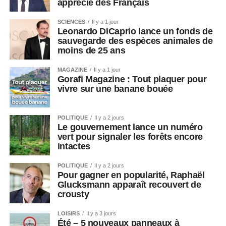
apprécié des Français
SCIENCES
Il y a 1 jour
Leonardo DiCaprio lance un fonds de
sauvegarde des espèces animales de
moins de 25 ans
MAGAZINE
Il y a 1 jour
Gorafi Magazine : Tout plaquer pour
vivre sur une banane bouée
POLITIQUE
Il y a 2 jours
Le gouvernement lance un numéro
vert pour signaler les forêts encore
intactes
POLITIQUE
Il y a 2 jours
Pour gagner en popularité, Raphaël
Glucksmann apparaît recouvert de
crousty
LOISIRS
Il y a 3 jours
Été – 5 nouveaux panneaux à