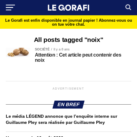
Le Gorafi est enfin disponible en journal papier !
Abonnez-vous ou
on tue votre chat.
All posts tagged "noix"
SOCIÉTÉ
Il y a 8 ans
Attention : Cet article peut contenir des
noix
ADVERTISEMENT
EN BREF
Le média LÉGEND annonce que l’enquête interne sur
Guillaume Pley sera réalisée par Guillaume Pley