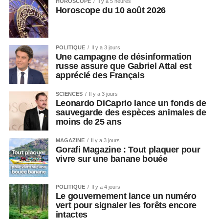
HOROSCOPE
Il y a 5 heures
Horoscope du 10 août 2026
POLITIQUE
Il y a 3 jours
Une campagne de désinformation
russe assure que Gabriel Attal est
apprécié des Français
SCIENCES
Il y a 3 jours
Leonardo DiCaprio lance un fonds de
sauvegarde des espèces animales de
moins de 25 ans
MAGAZINE
Il y a 3 jours
Gorafi Magazine : Tout plaquer pour
vivre sur une banane bouée
POLITIQUE
Il y a 4 jours
Le gouvernement lance un numéro
vert pour signaler les forêts encore
intactes