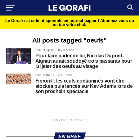
Le Gorafi est enfin disponible en journal papier !
Abonnez-vous ou
on tue votre chat.
All posts tagged "oeufs"
POLITIQUE
Il y a 5 ans
Pour faire parler de lui, Nicolas Dupont-
Aignan aurait soudoyé trois passants pour
lui jeter des oeufs au visage
CULTURE
Il y a 9 ans
Fipronil : les œufs contaminés vont être
stockés puis lancés sur Kev Adams lors de
son prochain spectacle
ADVERTISEMENT
EN BREF