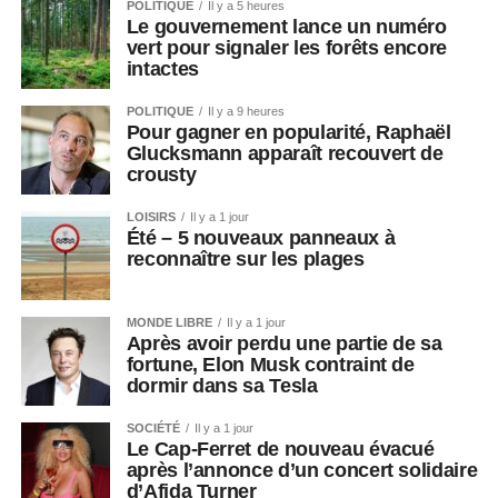
POLITIQUE
Il y a 5 heures
Le gouvernement lance un numéro
vert pour signaler les forêts encore
intactes
POLITIQUE
Il y a 9 heures
Pour gagner en popularité, Raphaël
Glucksmann apparaît recouvert de
crousty
LOISIRS
Il y a 1 jour
Été – 5 nouveaux panneaux à
reconnaître sur les plages
MONDE LIBRE
Il y a 1 jour
Après avoir perdu une partie de sa
fortune, Elon Musk contraint de
dormir dans sa Tesla
SOCIÉTÉ
Il y a 1 jour
Le Cap-Ferret de nouveau évacué
après l’annonce d’un concert solidaire
d’Afida Turner