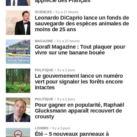
apprécié des Français
SCIENCES
Il y a 17 heures
Leonardo DiCaprio lance un fonds de
sauvegarde des espèces animales de
moins de 25 ans
MAGAZINE
Il y a 21 heures
Gorafi Magazine : Tout plaquer pour
vivre sur une banane bouée
POLITIQUE
Il y a 2 jours
Le gouvernement lance un numéro
vert pour signaler les forêts encore
intactes
POLITIQUE
Il y a 2 jours
Pour gagner en popularité, Raphaël
Glucksmann apparaît recouvert de
crousty
LOISIRS
Il y a 3 jours
Été – 5 nouveaux panneaux à