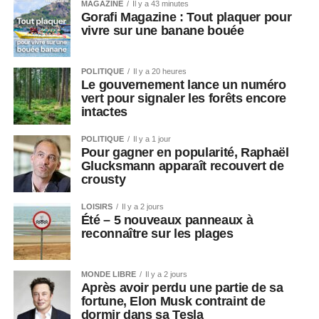
MAGAZINE
Il y a 43 minutes
Gorafi Magazine : Tout plaquer pour
vivre sur une banane bouée
POLITIQUE
Il y a 20 heures
Le gouvernement lance un numéro
vert pour signaler les forêts encore
intactes
POLITIQUE
Il y a 1 jour
Pour gagner en popularité, Raphaël
Glucksmann apparaît recouvert de
crousty
LOISIRS
Il y a 2 jours
Été – 5 nouveaux panneaux à
reconnaître sur les plages
MONDE LIBRE
Il y a 2 jours
Après avoir perdu une partie de sa
fortune, Elon Musk contraint de
dormir dans sa Tesla