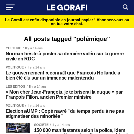
Le Gorafi est enfin disponible en journal papier !
Abonnez-vous ou
on tue votre chat.
All posts tagged "polémique"
CULTURE
Il y a 14 ans
Norman hésite à poster sa dernière vidéo sur la guerre
civile en RDC
POLITIQUE
Il y a 14 ans
Le gouvernement reconnaît que François Hollande a
bien été élu sur un immense malentendu
LES EDITOS
Il y a 14 ans
« Mon cher Jean-François, je te briserai la nuque » par
François Fillon, ancien Premier ministre
POLITIQUE
Il y a 14 ans
Elections/UMP : Copé navré “du temps perdu à ne pas
stigmatiser des minorités”
SOCIÉTÉ
Il y a 14 ans
150 000 manifestants selon la police, idem