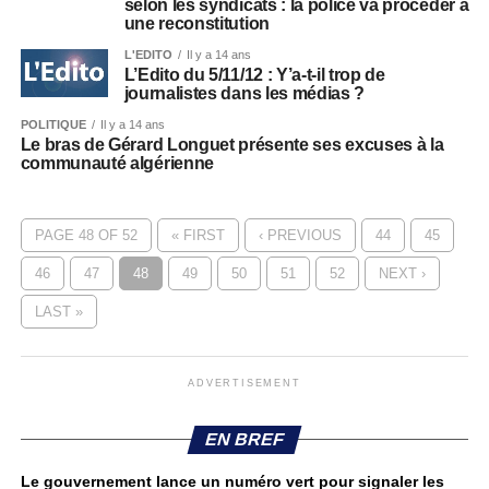
selon les syndicats : la police va procéder à
une reconstitution
L'EDITO
Il y a 14 ans
L’Edito du 5/11/12 : Y’a-t-il trop de
journalistes dans les médias ?
POLITIQUE
Il y a 14 ans
Le bras de Gérard Longuet présente ses excuses à la
communauté algérienne
PAGE 48 OF 52
« FIRST
‹ PREVIOUS
44
45
46
47
48
49
50
51
52
NEXT ›
LAST »
ADVERTISEMENT
EN BREF
Le gouvernement lance un numéro vert pour signaler les