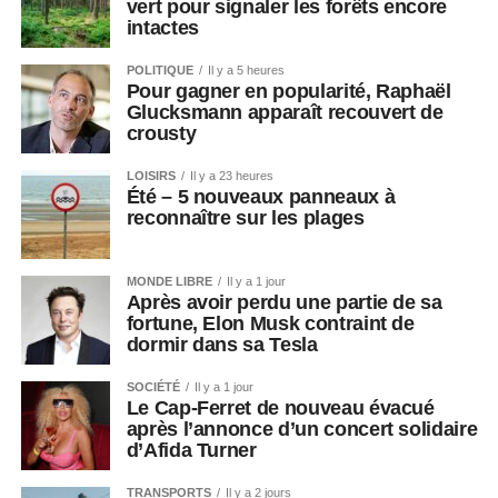
vert pour signaler les forêts encore
intactes
POLITIQUE
Il y a 5 heures
Pour gagner en popularité, Raphaël
Glucksmann apparaît recouvert de
crousty
LOISIRS
Il y a 23 heures
Été – 5 nouveaux panneaux à
reconnaître sur les plages
MONDE LIBRE
Il y a 1 jour
Après avoir perdu une partie de sa
fortune, Elon Musk contraint de
dormir dans sa Tesla
SOCIÉTÉ
Il y a 1 jour
Le Cap-Ferret de nouveau évacué
après l’annonce d’un concert solidaire
d’Afida Turner
TRANSPORTS
Il y a 2 jours