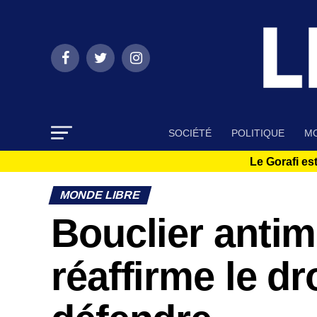
SOCIÉTÉ
POLITIQUE
MO
Le Gorafi est
MONDE LIBRE
Bouclier antimi
réaffirme le dr