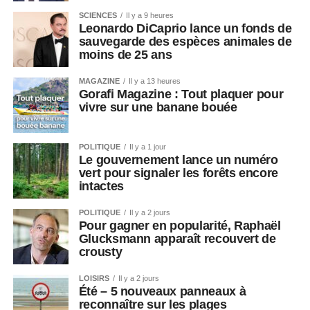
SCIENCES
Il y a 9 heures
Leonardo DiCaprio lance un fonds de
sauvegarde des espèces animales de
moins de 25 ans
MAGAZINE
Il y a 13 heures
Gorafi Magazine : Tout plaquer pour
vivre sur une banane bouée
POLITIQUE
Il y a 1 jour
Le gouvernement lance un numéro
vert pour signaler les forêts encore
intactes
POLITIQUE
Il y a 2 jours
Pour gagner en popularité, Raphaël
Glucksmann apparaît recouvert de
crousty
LOISIRS
Il y a 2 jours
Été – 5 nouveaux panneaux à
reconnaître sur les plages