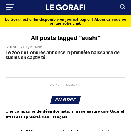
Le Gorafi est enfin disponible en journal papier !
Abonnez-vous ou
on tue votre chat.
All posts tagged "sushi"
SCIENCES
Il y a 14 ans
Le zoo de Londres annonce la première naissance de
sushis en captivité
ADVERTISEMENT
EN BREF
Une campagne de désinformation russe assure que Gabriel
Attal est apprécié des Français