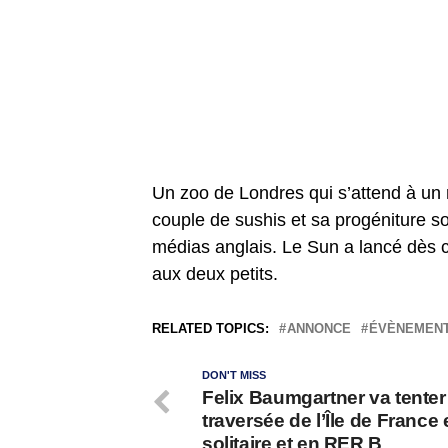
Un zoo de Londres qui s’attend à un r
couple de sushis et sa progéniture s
médias anglais. Le Sun a lancé dès
aux deux petits.
RELATED TOPICS:
ANNONCE
ÉVÈNEMEN
DON'T MISS
Felix Baumgartner va tenter 
traversée de l’Île de France
solitaire et en RER B