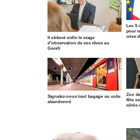
Les 5 
pour r
crise 
Il obtient enfin le stage
d’observation de ses rêves au
Gorafi
Zoo de
Signalez-nous tout bagage ou colis
fête s
abandonné
côtés 