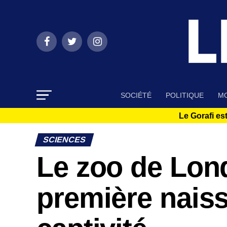
SOCIÉTÉ
POLITIQUE
MO
Le Gorafi est
SCIENCES
Le zoo de Lon
première nais