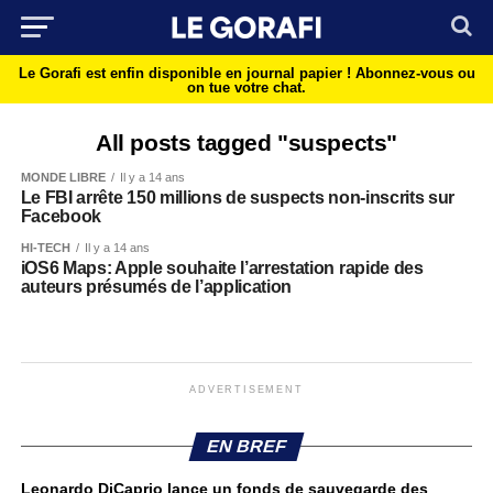
Le Gorafi est enfin disponible en journal papier !
Abonnez-vous ou
on tue votre chat.
All posts tagged "suspects"
MONDE LIBRE
Il y a 14 ans
Le FBI arrête 150 millions de suspects non-inscrits sur
Facebook
HI-TECH
Il y a 14 ans
iOS6 Maps: Apple souhaite l’arrestation rapide des
auteurs présumés de l’application
ADVERTISEMENT
EN BREF
Leonardo DiCaprio lance un fonds de sauvegarde des