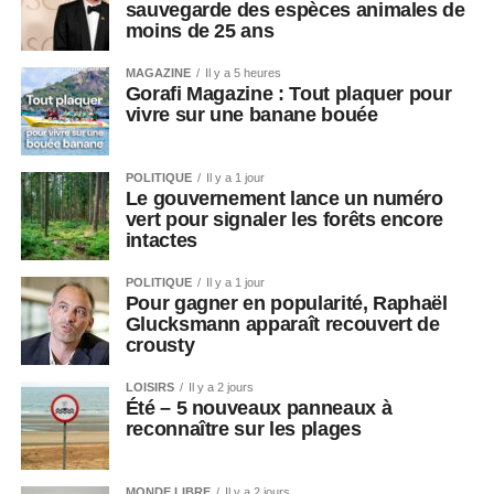
sauvegarde des espèces animales de
moins de 25 ans
MAGAZINE
Il y a 5 heures
Gorafi Magazine : Tout plaquer pour
vivre sur une banane bouée
POLITIQUE
Il y a 1 jour
Le gouvernement lance un numéro
vert pour signaler les forêts encore
intactes
POLITIQUE
Il y a 1 jour
Pour gagner en popularité, Raphaël
Glucksmann apparaît recouvert de
crousty
LOISIRS
Il y a 2 jours
Été – 5 nouveaux panneaux à
reconnaître sur les plages
MONDE LIBRE
Il y a 2 jours