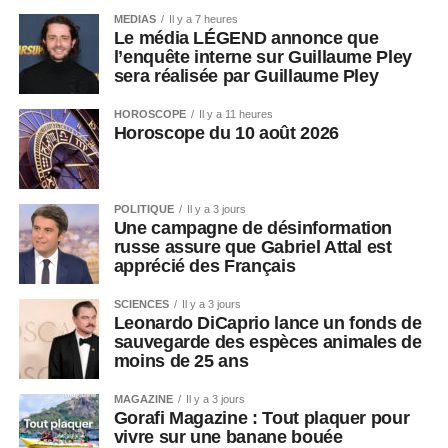
MEDIAS
Il y a 7 heures
Le média LÉGEND annonce que
l’enquête interne sur Guillaume Pley
sera réalisée par Guillaume Pley
HOROSCOPE
Il y a 11 heures
Horoscope du 10 août 2026
POLITIQUE
Il y a 3 jours
Une campagne de désinformation
russe assure que Gabriel Attal est
apprécié des Français
SCIENCES
Il y a 3 jours
Leonardo DiCaprio lance un fonds de
sauvegarde des espèces animales de
moins de 25 ans
MAGAZINE
Il y a 3 jours
Gorafi Magazine : Tout plaquer pour
vivre sur une banane bouée