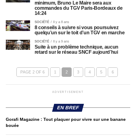
minimum, Bruno Le Maire sera aux
commandes du TGV Paris-Bordeaux de
14:24
SOCIÉTÉ
Il y a 8 ans
8 conseils à suivre si vous poursuivez
quelqu’un sur le toit d’un TGV en marche
SOCIÉTÉ
Il y a 9 ans
Suite à un problème technique, aucun
retard sur le réseau SNCF aujourd’hui
PAGE 2 OF 6
1
2
3
4
5
6
ADVERTISEMENT
EN BREF
Gorafi Magazine : Tout plaquer pour vivre sur une banane
bouée