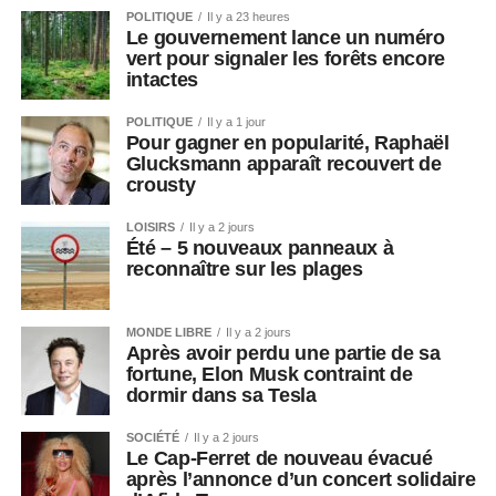
POLITIQUE
Il y a 23 heures
Le gouvernement lance un numéro
vert pour signaler les forêts encore
intactes
POLITIQUE
Il y a 1 jour
Pour gagner en popularité, Raphaël
Glucksmann apparaît recouvert de
crousty
LOISIRS
Il y a 2 jours
Été – 5 nouveaux panneaux à
reconnaître sur les plages
MONDE LIBRE
Il y a 2 jours
Après avoir perdu une partie de sa
fortune, Elon Musk contraint de
dormir dans sa Tesla
SOCIÉTÉ
Il y a 2 jours
Le Cap-Ferret de nouveau évacué
après l’annonce d’un concert solidaire