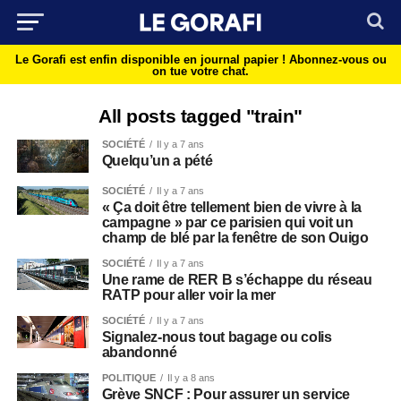
Le Gorafi est enfin disponible en journal papier !
Abonnez-vous ou
on tue votre chat.
All posts tagged "train"
SOCIÉTÉ
Il y a 7 ans
Quelqu’un a pété
SOCIÉTÉ
Il y a 7 ans
« Ça doit être tellement bien de vivre à la
campagne » par ce parisien qui voit un
champ de blé par la fenêtre de son Ouigo
SOCIÉTÉ
Il y a 7 ans
Une rame de RER B s’échappe du réseau
RATP pour aller voir la mer
SOCIÉTÉ
Il y a 7 ans
Signalez-nous tout bagage ou colis
abandonné
POLITIQUE
Il y a 8 ans
Grève SNCF : Pour assurer un service