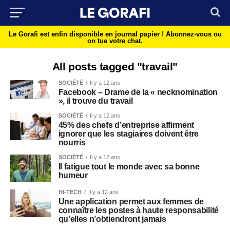
Le Gorafi est enfin disponible en journal papier !
Abonnez-vous ou
on tue votre chat.
All posts tagged "travail"
SOCIÉTÉ
Il y a 12 ans
Facebook – Drame de la « necknomination
», il trouve du travail
SOCIÉTÉ
Il y a 12 ans
45% des chefs d’entreprise affirment
ignorer que les stagiaires doivent être
nourris
SOCIÉTÉ
Il y a 12 ans
Il fatigue tout le monde avec sa bonne
humeur
HI-TECH
Il y a 12 ans
Une application permet aux femmes de
connaître les postes à haute responsabilité
qu’elles n’obtiendront jamais