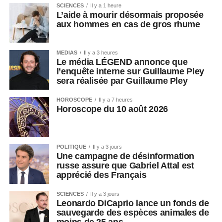
SCIENCES
Il y a 1 heure
L’aide à mourir désormais proposée
aux hommes en cas de gros rhume
MEDIAS
Il y a 3 heures
Le média LÉGEND annonce que
l’enquête interne sur Guillaume Pley
sera réalisée par Guillaume Pley
HOROSCOPE
Il y a 7 heures
Horoscope du 10 août 2026
POLITIQUE
Il y a 3 jours
Une campagne de désinformation
russe assure que Gabriel Attal est
apprécié des Français
SCIENCES
Il y a 3 jours
Leonardo DiCaprio lance un fonds de
sauvegarde des espèces animales de
moins de 25 ans