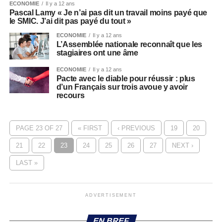
ECONOMIE
Il y a 12 ans
Pascal Lamy « Je n’ai pas dit un travail moins payé que
le SMIC. J’ai dit pas payé du tout »
ECONOMIE
Il y a 12 ans
L’Assemblée nationale reconnaît que les
stagiaires ont une âme
ECONOMIE
Il y a 12 ans
Pacte avec le diable pour réussir : plus
d’un Français sur trois avoue y avoir
recours
PAGE 23 OF 27
« FIRST
‹ PREVIOUS
19
20
21
22
23
24
25
26
27
NEXT ›
LAST »
ADVERTISEMENT
EN BREF