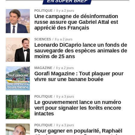
EN SUPER BREF
POLITIQUE
Il y a 2 jours
Une campagne de désinformation
russe assure que Gabriel Attal est
apprécié des Français
SCIENCES
Il y a 2 jours
Leonardo DiCaprio lance un fonds de
sauvegarde des espèces animales de
moins de 25 ans
MAGAZINE
Il y a 2 jours
Gorafi Magazine : Tout plaquer pour
vivre sur une banane bouée
POLITIQUE
Il y a 3 jours
Le gouvernement lance un numéro
vert pour signaler les forêts encore
intactes
POLITIQUE
Il y a 3 jours
Pour gagner en popularité, Raphaël