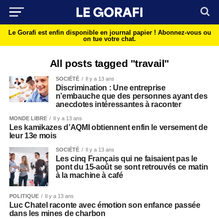
Le Gorafi est enfin disponible en journal papier !
Abonnez-vous ou
on tue votre chat.
All posts tagged "travail"
SOCIÉTÉ
Il y a 13 ans
Discrimination : Une entreprise
n’embauche que des personnes ayant des
anecdotes intéressantes à raconter
MONDE LIBRE
Il y a 13 ans
Les kamikazes d’AQMI obtiennent enfin le versement de
leur 13e mois
SOCIÉTÉ
Il y a 13 ans
Les cinq Français qui ne faisaient pas le
pont du 15-août se sont retrouvés ce matin
à la machine à café
POLITIQUE
Il y a 13 ans
Luc Chatel raconte avec émotion son enfance passée
dans les mines de charbon