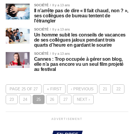
SOCIÉTÉ
Il y a 13 ans
Il n’arrête pas de dire « Il fait chaud, non ? »,
ses collègues de bureau tentent de
l’étrangler
SOCIÉTÉ
Il y a 13 ans
Un homme subit les conseils de vacances
de ses collègues jaloux pendant trois
quarts d’heure en gardant le sourire
SOCIÉTÉ
Il y a 13 ans
Cannes : Trop occupée à gérer son blog,
elle n’a pas encore vu un seul film projeté
au festival
PAGE 25 OF 27
« FIRST
‹ PREVIOUS
21
22
23
24
25
26
27
NEXT ›
ADVERTISEMENT