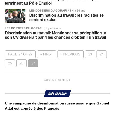
terminent au Pôle Emploi
LES DOSSIERS DU GORAFI
Il y a 14 ans
Discrimination au travail : les racistes se
sentent exclus
LES DOSSIERS DU GORAFI
Il y a 14 ans
Discrimination au travail: Mentionner sa pédophilie sur
son CV diviserait par 4 les chances d’obtenir un travail
PAGE 27 OF 27
« FIRST
‹ PREVIOUS
23
24
25
26
27
ADVERTISEMENT
EN BREF
Une campagne de désinformation russe assure que Gabriel
Attal est apprécié des Français