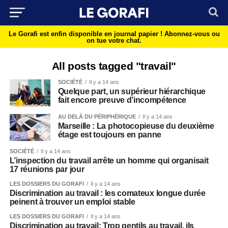
Le Gorafi est enfin disponible en journal papier !
Abonnez-vous ou
on tue votre chat.
All posts tagged "travail"
SOCIÉTÉ
Il y a 14 ans
Quelque part, un supérieur hiérarchique
fait encore preuve d’incompétence
AU DELÀ DU PÉRIPHÉRIQUE
Il y a 14 ans
Marseille : La photocopieuse du deuxième
étage est toujours en panne
SOCIÉTÉ
Il y a 14 ans
L’inspection du travail arrête un homme qui organisait
17 réunions par jour
LES DOSSIERS DU GORAFI
Il y a 14 ans
Discrimination au travail : les comateux longue durée
peinent à trouver un emploi stable
LES DOSSIERS DU GORAFI
Il y a 14 ans
Discrimination au travail: Trop gentils au travail, ils