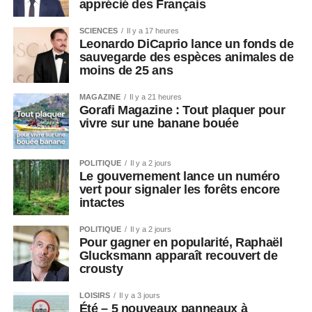
apprécié des Français
SCIENCES
Il y a 17 heures
Leonardo DiCaprio lance un fonds de
sauvegarde des espèces animales de
moins de 25 ans
MAGAZINE
Il y a 21 heures
Gorafi Magazine : Tout plaquer pour
vivre sur une banane bouée
POLITIQUE
Il y a 2 jours
Le gouvernement lance un numéro
vert pour signaler les forêts encore
intactes
POLITIQUE
Il y a 2 jours
Pour gagner en popularité, Raphaël
Glucksmann apparaît recouvert de
crousty
LOISIRS
Il y a 3 jours
Été – 5 nouveaux panneaux à