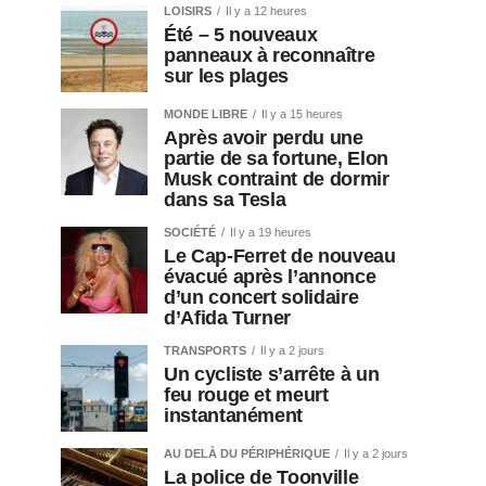
LOISIRS
Il y a 12 heures
Été – 5 nouveaux
panneaux à reconnaître
sur les plages
MONDE LIBRE
Il y a 15 heures
Après avoir perdu une
partie de sa fortune, Elon
Musk contraint de dormir
dans sa Tesla
SOCIÉTÉ
Il y a 19 heures
Le Cap-Ferret de nouveau
évacué après l’annonce
d’un concert solidaire
d’Afida Turner
TRANSPORTS
Il y a 2 jours
Un cycliste s’arrête à un
feu rouge et meurt
instantanément
AU DELÀ DU PÉRIPHÉRIQUE
Il y a 2 jours
La police de Toonville