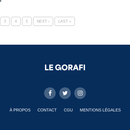
3
4
5
NEXT ›
LAST »
À PROPOS
CONTACT
CGU
MENTIONS LÉGALES