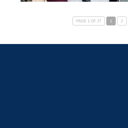
PAGE 1 OF 27
1
2