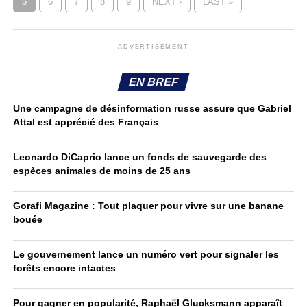
5
6
7
8
9
NEXT ›
LAST »
ADVERTISEMENT
EN BREF
Une campagne de désinformation russe assure que Gabriel
Attal est apprécié des Français
Leonardo DiCaprio lance un fonds de sauvegarde des
espèces animales de moins de 25 ans
Gorafi Magazine : Tout plaquer pour vivre sur une banane
bouée
Le gouvernement lance un numéro vert pour signaler les
forêts encore intactes
Pour gagner en popularité, Raphaël Glucksmann apparaît