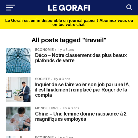
Le Gorafi est enfin disponible en journal papier !
Abonnez-vous ou
on tue votre chat.
All posts tagged "travail"
ECONOMIE
Il y a 3 ans
Déco – Notre classement des plus beaux
plafonds de verre
SOCIÉTÉ
Il y a 3 ans
Inquiet de se faire voler son job par une IA,
il est finalement remplacé par Roger de la
compta
MONDE LIBRE
Il y a 3 ans
Chine – Une femme donne naissance à 2
magnifiques employés
ECONOMIE
Il y a 3 ans