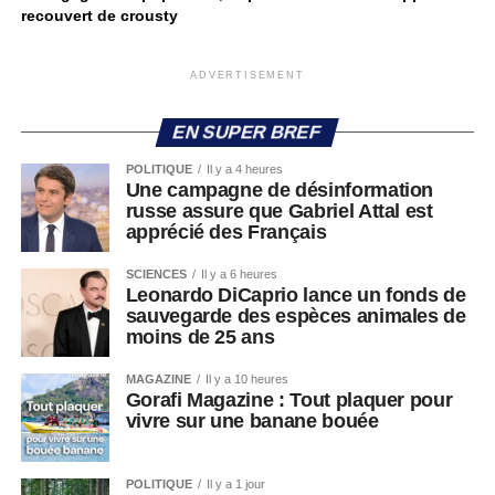
recouvert de crousty
ADVERTISEMENT
EN SUPER BREF
POLITIQUE
Il y a 4 heures
Une campagne de désinformation
russe assure que Gabriel Attal est
apprécié des Français
SCIENCES
Il y a 6 heures
Leonardo DiCaprio lance un fonds de
sauvegarde des espèces animales de
moins de 25 ans
MAGAZINE
Il y a 10 heures
Gorafi Magazine : Tout plaquer pour
vivre sur une banane bouée
POLITIQUE
Il y a 1 jour