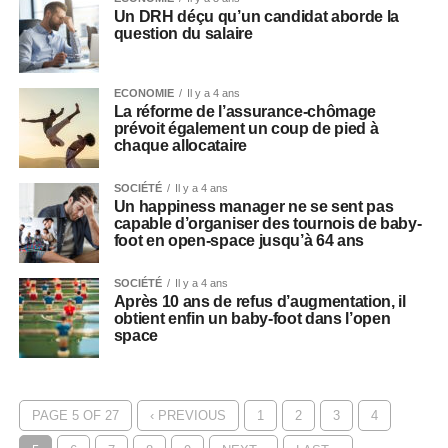
Un DRH déçu qu’un candidat aborde la
question du salaire
ECONOMIE
Il y a 4 ans
La réforme de l’assurance-chômage
prévoit également un coup de pied à
chaque allocataire
SOCIÉTÉ
Il y a 4 ans
Un happiness manager ne se sent pas
capable d’organiser des tournois de baby-
foot en open-space jusqu’à 64 ans
SOCIÉTÉ
Il y a 4 ans
Après 10 ans de refus d’augmentation, il
obtient enfin un baby-foot dans l’open
space
PAGE 5 OF 27
‹ PREVIOUS
1
2
3
4