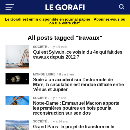
Le Gorafi est enfin disponible en journal papier !
Abonnez-vous ou
on tue votre chat.
All posts tagged "travaux"
SOCIÉTÉ
Il y a 9 mois
Qui est Sylvain, ce voisin du 4e qui fait des
travaux depuis 2012 ?
MONDE LIBRE
Il y a 7 ans
Suite à un accident sur l’astroroute de
Mars, la circulation est rendue difficile entre
Vénus et Jupiter
SOCIÉTÉ
Il y a 7 ans
Notre-Dame : Emmanuel Macron apporte
les premières poutres en bois pour la
reconstruction sur son dos
SOCIÉTÉ
Il y a 14 ans
Grand Paris: le projet de transformer le