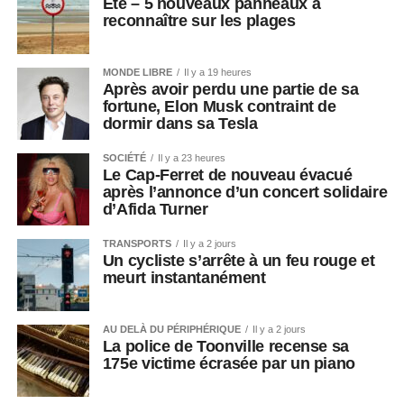
Été – 5 nouveaux panneaux à
reconnaître sur les plages
MONDE LIBRE
Il y a 19 heures
Après avoir perdu une partie de sa
fortune, Elon Musk contraint de
dormir dans sa Tesla
SOCIÉTÉ
Il y a 23 heures
Le Cap-Ferret de nouveau évacué
après l’annonce d’un concert solidaire
d’Afida Turner
TRANSPORTS
Il y a 2 jours
Un cycliste s’arrête à un feu rouge et
meurt instantanément
AU DELÀ DU PÉRIPHÉRIQUE
Il y a 2 jours
La police de Toonville recense sa
175e victime écrasée par un piano