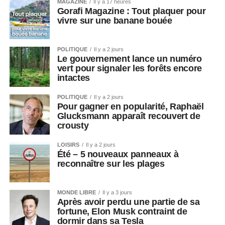
MAGAZINE
Il y a 17 heures
Gorafi Magazine : Tout plaquer pour
vivre sur une banane bouée
POLITIQUE
Il y a 2 jours
Le gouvernement lance un numéro
vert pour signaler les forêts encore
intactes
POLITIQUE
Il y a 2 jours
Pour gagner en popularité, Raphaël
Glucksmann apparaît recouvert de
crousty
LOISIRS
Il y a 2 jours
Été – 5 nouveaux panneaux à
reconnaître sur les plages
MONDE LIBRE
Il y a 3 jours
Après avoir perdu une partie de sa
fortune, Elon Musk contraint de
dormir dans sa Tesla