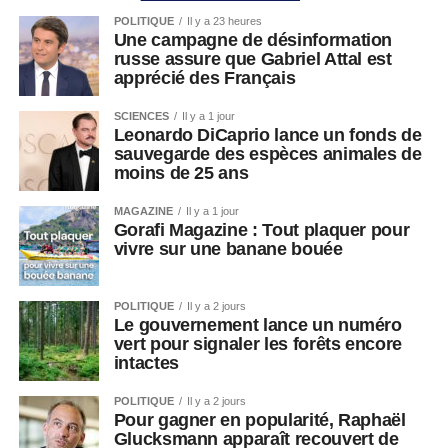
POLITIQUE
Il y a 23 heures
Une campagne de désinformation
russe assure que Gabriel Attal est
apprécié des Français
SCIENCES
Il y a 1 jour
Leonardo DiCaprio lance un fonds de
sauvegarde des espèces animales de
moins de 25 ans
MAGAZINE
Il y a 1 jour
Gorafi Magazine : Tout plaquer pour
vivre sur une banane bouée
POLITIQUE
Il y a 2 jours
Le gouvernement lance un numéro
vert pour signaler les forêts encore
intactes
POLITIQUE
Il y a 2 jours
Pour gagner en popularité, Raphaël
Glucksmann apparaît recouvert de