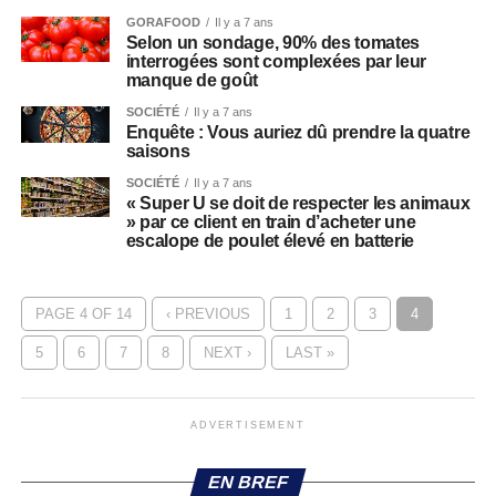
GORAFOOD
Il y a 7 ans
Selon un sondage, 90% des tomates
interrogées sont complexées par leur
manque de goût
SOCIÉTÉ
Il y a 7 ans
Enquête : Vous auriez dû prendre la quatre
saisons
SOCIÉTÉ
Il y a 7 ans
« Super U se doit de respecter les animaux
» par ce client en train d’acheter une
escalope de poulet élevé en batterie
PAGE 4 OF 14
‹ PREVIOUS
1
2
3
4
5
6
7
8
NEXT ›
LAST »
ADVERTISEMENT
EN BREF