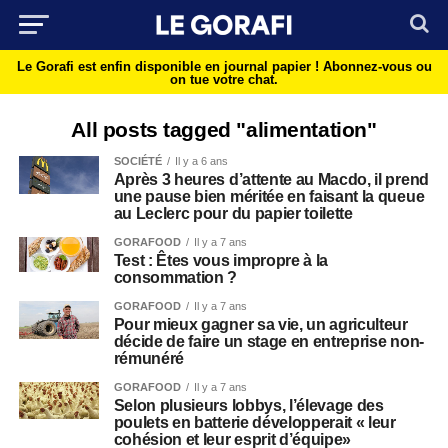
Le Gorafi est enfin disponible en journal papier !
Abonnez-vous ou
on tue votre chat.
All posts tagged "alimentation"
SOCIÉTÉ
Il y a 6 ans
Après 3 heures d’attente au Macdo, il prend
une pause bien méritée en faisant la queue
au Leclerc pour du papier toilette
GORAFOOD
Il y a 7 ans
Test : Êtes vous impropre à la
consommation ?
GORAFOOD
Il y a 7 ans
Pour mieux gagner sa vie, un agriculteur
décide de faire un stage en entreprise non-
rémunéré
GORAFOOD
Il y a 7 ans
Selon plusieurs lobbys, l’élevage des
poulets en batterie développerait « leur
cohésion et leur esprit d’équipe»