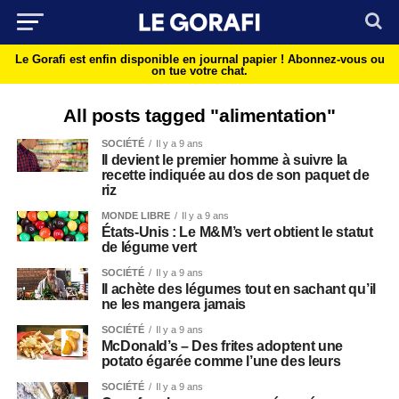
Le Gorafi est enfin disponible en journal papier !
Abonnez-vous ou
on tue votre chat.
All posts tagged "alimentation"
SOCIÉTÉ
Il y a 9 ans
Il devient le premier homme à suivre la
recette indiquée au dos de son paquet de
riz
MONDE LIBRE
Il y a 9 ans
États-Unis : Le M&M’s vert obtient le statut
de légume vert
SOCIÉTÉ
Il y a 9 ans
Il achète des légumes tout en sachant qu’il
ne les mangera jamais
SOCIÉTÉ
Il y a 9 ans
McDonald’s – Des frites adoptent une
potato égarée comme l’une des leurs
SOCIÉTÉ
Il y a 9 ans