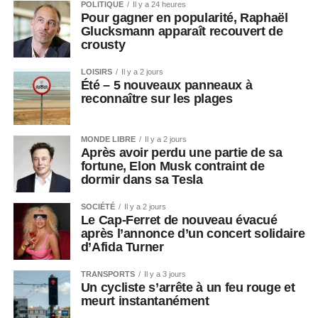
POLITIQUE
Il y a 24 heures
Pour gagner en popularité, Raphaël
Glucksmann apparaît recouvert de
crousty
LOISIRS
Il y a 2 jours
Été – 5 nouveaux panneaux à
reconnaître sur les plages
MONDE LIBRE
Il y a 2 jours
Après avoir perdu une partie de sa
fortune, Elon Musk contraint de
dormir dans sa Tesla
SOCIÉTÉ
Il y a 2 jours
Le Cap-Ferret de nouveau évacué
après l’annonce d’un concert solidaire
d’Afida Turner
TRANSPORTS
Il y a 3 jours
Un cycliste s’arrête à un feu rouge et
meurt instantanément