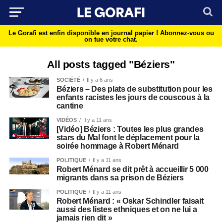
Le Gorafi est enfin disponible en journal papier !
Abonnez-vous ou
on tue votre chat.
All posts tagged "Béziers"
SOCIÉTÉ
Il y a 6 ans
Béziers – Des plats de substitution pour les
enfants racistes les jours de couscous à la
cantine
VIDÉOS
Il y a 11 ans
[Vidéo] Béziers : Toutes les plus grandes
stars du Mal font le déplacement pour la
soirée hommage à Robert Ménard
POLITIQUE
Il y a 11 ans
Robert Ménard se dit prêt à accueillir 5 000
migrants dans sa prison de Béziers
POLITIQUE
Il y a 11 ans
Robert Ménard : « Oskar Schindler faisait
aussi des listes ethniques et on ne lui a
jamais rien dit »