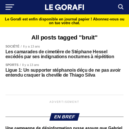
Le Gorafi est enfin disponible en journal papier !
Abonnez-vous ou
on tue votre chat.
All posts tagged "bruit"
SOCIÉTÉ
Il y a 13 ans
Les camarades de cimetière de Stéphane Hessel
excédés par ses indignations nocturnes à répétition
SPORTS
Il y a 13 ans
Ligue 1: Un supporter stéphanois déçu de ne pas avoir
entendu craquer la cheville de Thiago Silva
ADVERTISEMENT
EN BREF
Une campagne de désinformation russe assure que Gabriel