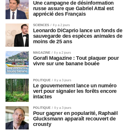
Une campagne de désinformation
russe assure que Gabriel Attal est
apprécié des Français
SCIENCES
Il y a 2 jours
Leonardo DiCaprio lance un fonds de
sauvegarde des espèces animales de
moins de 25 ans
MAGAZINE
Il y a 2 jours
Gorafi Magazine : Tout plaquer pour
vivre sur une banane bouée
POLITIQUE
Il y a 3 jours
Le gouvernement lance un numéro
vert pour signaler les forêts encore
intactes
POLITIQUE
Il y a 3 jours
Pour gagner en popularité, Raphaël
Glucksmann apparaît recouvert de
crousty