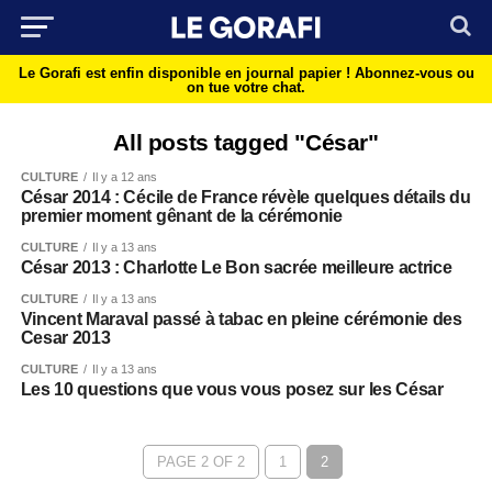
Le Gorafi est enfin disponible en journal papier !
Abonnez-vous ou
on tue votre chat.
All posts tagged "César"
CULTURE
Il y a 12 ans
César 2014 : Cécile de France révèle quelques détails du
premier moment gênant de la cérémonie
CULTURE
Il y a 13 ans
César 2013 : Charlotte Le Bon sacrée meilleure actrice
CULTURE
Il y a 13 ans
Vincent Maraval passé à tabac en pleine cérémonie des
Cesar 2013
CULTURE
Il y a 13 ans
Les 10 questions que vous vous posez sur les César
PAGE 2 OF 2
1
2