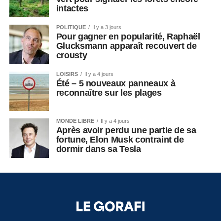
intactes
POLITIQUE
Il y a 3 jours
Pour gagner en popularité, Raphaël
Glucksmann apparaît recouvert de
crousty
LOISIRS
Il y a 4 jours
Été – 5 nouveaux panneaux à
reconnaître sur les plages
MONDE LIBRE
Il y a 4 jours
Après avoir perdu une partie de sa
fortune, Elon Musk contraint de
dormir dans sa Tesla