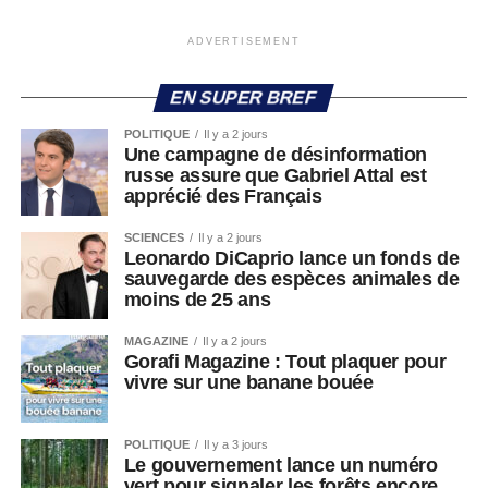
ADVERTISEMENT
EN SUPER BREF
POLITIQUE
Il y a 2 jours
Une campagne de désinformation
russe assure que Gabriel Attal est
apprécié des Français
SCIENCES
Il y a 2 jours
Leonardo DiCaprio lance un fonds de
sauvegarde des espèces animales de
moins de 25 ans
MAGAZINE
Il y a 2 jours
Gorafi Magazine : Tout plaquer pour
vivre sur une banane bouée
POLITIQUE
Il y a 3 jours
Le gouvernement lance un numéro
vert pour signaler les forêts encore