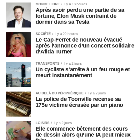
MONDE LIBRE
Il y a 18 heures
Après avoir perdu une partie de sa
fortune, Elon Musk contraint de
dormir dans sa Tesla
SOCIÉTÉ
Il y a 22 heures
Le Cap-Ferret de nouveau évacué
après l’annonce d’un concert solidaire
d’Afida Turner
TRANSPORTS
Il y a 2 jours
Un cycliste s’arrête à un feu rouge et
meurt instantanément
AU DELÀ DU PÉRIPHÉRIQUE
Il y a 2 jours
La police de Toonville recense sa
175e victime écrasée par un piano
LOISIRS
Il y a 2 jours
Elle commence bêtement des cours
de dessin alors qu’une IA peut mieux