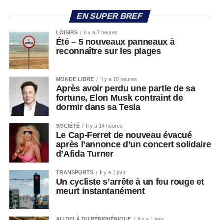
EN SUPER BREF
LOISIRS
Il y a 7 heures
Été – 5 nouveaux panneaux à
reconnaître sur les plages
MONDE LIBRE
Il y a 10 heures
Après avoir perdu une partie de sa
fortune, Elon Musk contraint de
dormir dans sa Tesla
SOCIÉTÉ
Il y a 14 heures
Le Cap-Ferret de nouveau évacué
après l’annonce d’un concert solidaire
d’Afida Turner
TRANSPORTS
Il y a 1 jour
Un cycliste s’arrête à un feu rouge et
meurt instantanément
AU DELÀ DU PÉRIPHÉRIQUE
Il y a 1 jour