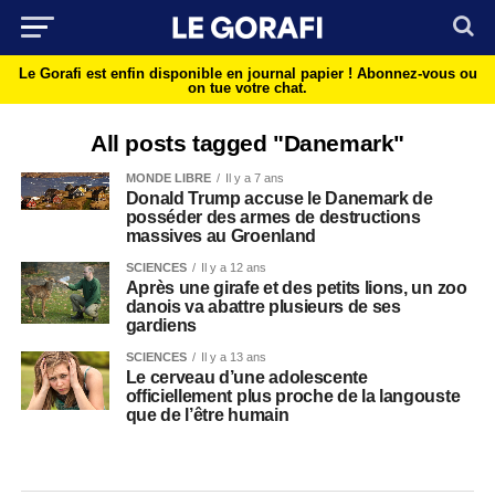
Le Gorafi est enfin disponible en journal papier !
Abonnez-vous ou
on tue votre chat.
All posts tagged "Danemark"
MONDE LIBRE
Il y a 7 ans
Donald Trump accuse le Danemark de
posséder des armes de destructions
massives au Groenland
SCIENCES
Il y a 12 ans
Après une girafe et des petits lions, un zoo
danois va abattre plusieurs de ses
gardiens
SCIENCES
Il y a 13 ans
Le cerveau d’une adolescente
officiellement plus proche de la langouste
que de l’être humain