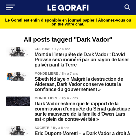
Le Gorafi est enfin disponible en journal papier !
Abonnez-vous ou
on tue votre chat.
All posts tagged "Dark Vador"
CULTURE
Il y a 6 ans
Mort de l’interprète de Dark Vador : David
Prowse sera incinéré par un rayon de laser
pulvérisant la Terre
MONDE LIBRE
Il y a 7 ans
Sibeth Ndiaye « Malgré la destruction de
Alderaan, Dark Vador conserve toute la
confiance du gouvernement »
MONDE LIBRE
Il y a 7 ans
Dark Vador estime que le rapport de la
commission d’enquête du Sénat galactique
sur le massacre de la famille d’Owen Lars
est « plein de contre-vérités »
SOCIÉTÉ
Il y a 8 ans
Eric Dupont-Moretti – « Dark Vador a droit à