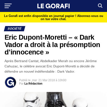
Le Gorafi est enfin disponible en journal papier !
Abonnez-vous ou
on tue votre chat.
SOCIÉTÉ
Eric Dupont-Moretti – « Dark
Vador a droit à la présomption
d’innocence »
Après Bertrand Cantat, Abdelkader Merah ou encore Jérôme
Cahuzac, le célèbre avocat Eric Dupont-Moretti a décidé de
défendre un nouvel indéfendable : Dark Vador.
Publié le
mar
21 Mar 2018 à 10h00
Par
La Rédaction