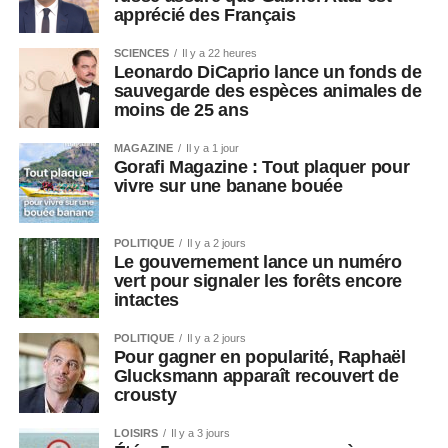
apprécié des Français
SCIENCES
Il y a 22 heures
Leonardo DiCaprio lance un fonds de
sauvegarde des espèces animales de
moins de 25 ans
MAGAZINE
Il y a 1 jour
Gorafi Magazine : Tout plaquer pour
vivre sur une banane bouée
POLITIQUE
Il y a 2 jours
Le gouvernement lance un numéro
vert pour signaler les forêts encore
intactes
POLITIQUE
Il y a 2 jours
Pour gagner en popularité, Raphaël
Glucksmann apparaît recouvert de
crousty
LOISIRS
Il y a 3 jours