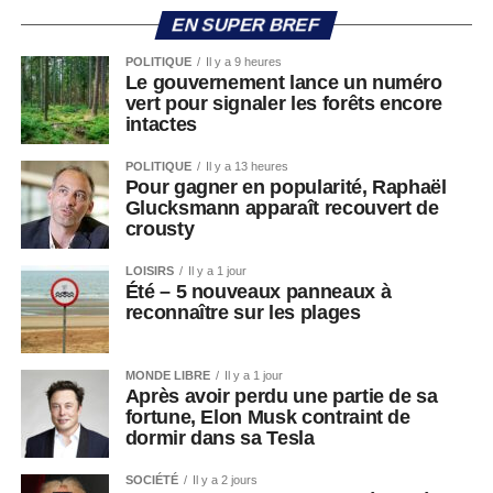
EN SUPER BREF
POLITIQUE
Il y a 9 heures
Le gouvernement lance un numéro
vert pour signaler les forêts encore
intactes
POLITIQUE
Il y a 13 heures
Pour gagner en popularité, Raphaël
Glucksmann apparaît recouvert de
crousty
LOISIRS
Il y a 1 jour
Été – 5 nouveaux panneaux à
reconnaître sur les plages
MONDE LIBRE
Il y a 1 jour
Après avoir perdu une partie de sa
fortune, Elon Musk contraint de
dormir dans sa Tesla
SOCIÉTÉ
Il y a 2 jours