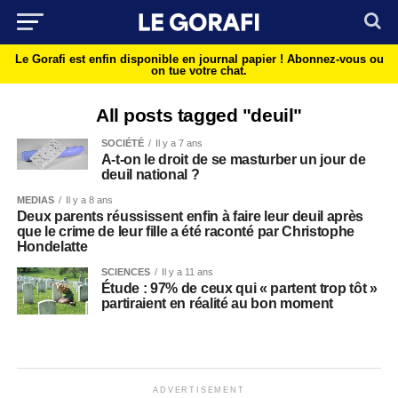
Le Gorafi est enfin disponible en journal papier !
Abonnez-vous ou
on tue votre chat.
All posts tagged "deuil"
SOCIÉTÉ
Il y a 7 ans
A-t-on le droit de se masturber un jour de
deuil national ?
MEDIAS
Il y a 8 ans
Deux parents réussissent enfin à faire leur deuil après
que le crime de leur fille a été raconté par Christophe
Hondelatte
SCIENCES
Il y a 11 ans
Étude : 97% de ceux qui « partent trop tôt »
partiraient en réalité au bon moment
ADVERTISEMENT