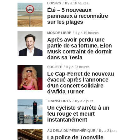
LOISIRS
Il y a 16 heures
Été – 5 nouveaux
panneaux à reconnaître
sur les plages
MONDE LIBRE
Il y a 19 heures
Après avoir perdu une
partie de sa fortune, Elon
Musk contraint de dormir
dans sa Tesla
SOCIÉTÉ
Il y a 23 heures
Le Cap-Ferret de nouveau
évacué après l’annonce
d’un concert solidaire
d’Afida Turner
TRANSPORTS
Il y a 2 jours
Un cycliste s’arrête à un
feu rouge et meurt
instantanément
AU DELÀ DU PÉRIPHÉRIQUE
Il y a 2 jours
La police de Toonville