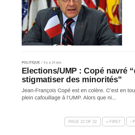
POLITIQUE
Il y a 14 ans
Elections/UMP : Copé navré “
stigmatiser des minorités”
Jean-François Copé est en colère. C’est en tout
plein cafouillage à l’UMP. Alors que ni...
PAGE 22 OF 22
« FIRST
‹ 