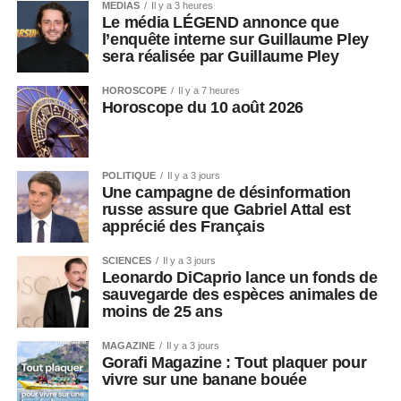
MEDIAS
Il y a 3 heures
Le média LÉGEND annonce que
l’enquête interne sur Guillaume Pley
sera réalisée par Guillaume Pley
HOROSCOPE
Il y a 7 heures
Horoscope du 10 août 2026
POLITIQUE
Il y a 3 jours
Une campagne de désinformation
russe assure que Gabriel Attal est
apprécié des Français
SCIENCES
Il y a 3 jours
Leonardo DiCaprio lance un fonds de
sauvegarde des espèces animales de
moins de 25 ans
MAGAZINE
Il y a 3 jours
Gorafi Magazine : Tout plaquer pour
vivre sur une banane bouée