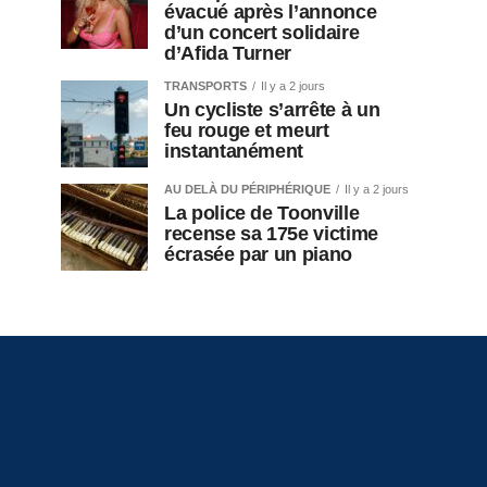
évacué après l’annonce
d’un concert solidaire
d’Afida Turner
TRANSPORTS
Il y a 2 jours
Un cycliste s’arrête à un
feu rouge et meurt
instantanément
AU DELÀ DU PÉRIPHÉRIQUE
Il y a 2 jours
La police de Toonville
recense sa 175e victime
écrasée par un piano