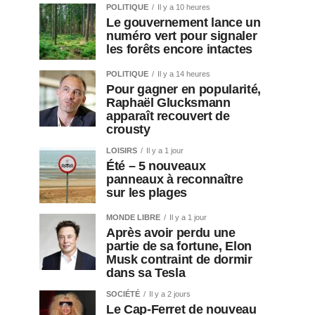
POLITIQUE
Il y a 10 heures
Le gouvernement lance un
numéro vert pour signaler
les forêts encore intactes
POLITIQUE
Il y a 14 heures
Pour gagner en popularité,
Raphaël Glucksmann
apparaît recouvert de
crousty
LOISIRS
Il y a 1 jour
Été – 5 nouveaux
panneaux à reconnaître
sur les plages
MONDE LIBRE
Il y a 1 jour
Après avoir perdu une
partie de sa fortune, Elon
Musk contraint de dormir
dans sa Tesla
SOCIÉTÉ
Il y a 2 jours
Le Cap-Ferret de nouveau