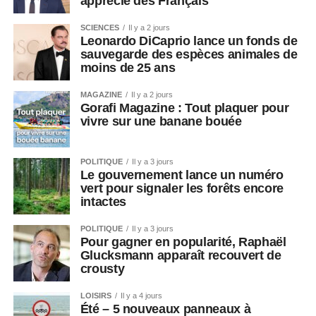
apprécié des Français
SCIENCES
Il y a 2 jours
Leonardo DiCaprio lance un fonds de
sauvegarde des espèces animales de
moins de 25 ans
MAGAZINE
Il y a 2 jours
Gorafi Magazine : Tout plaquer pour
vivre sur une banane bouée
POLITIQUE
Il y a 3 jours
Le gouvernement lance un numéro
vert pour signaler les forêts encore
intactes
POLITIQUE
Il y a 3 jours
Pour gagner en popularité, Raphaël
Glucksmann apparaît recouvert de
crousty
LOISIRS
Il y a 4 jours
Été – 5 nouveaux panneaux à