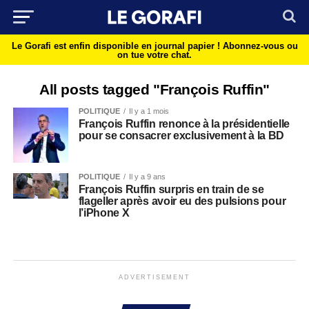
Le Gorafi est enfin disponible en journal papier !
Abonnez-vous ou
on tue votre chat.
All posts tagged "François Ruffin"
POLITIQUE
Il y a 1 mois
François Ruffin renonce à la présidentielle
pour se consacrer exclusivement à la BD
POLITIQUE
Il y a 9 ans
François Ruffin surpris en train de se
flageller après avoir eu des pulsions pour
l’iPhone X
ADVERTISEMENT