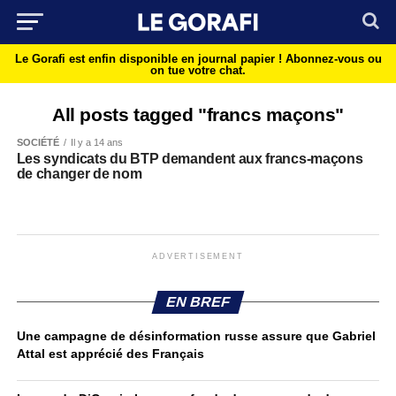
Le Gorafi est enfin disponible en journal papier !
Abonnez-vous ou
on tue votre chat.
All posts tagged "francs maçons"
SOCIÉTÉ
Il y a 14 ans
Les syndicats du BTP demandent aux francs-maçons
de changer de nom
ADVERTISEMENT
EN BREF
Une campagne de désinformation russe assure que Gabriel
Attal est apprécié des Français