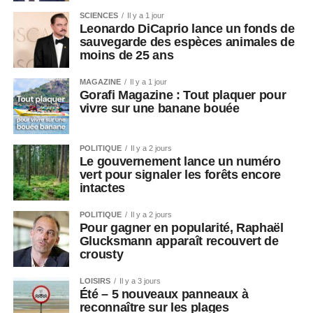
SCIENCES
Il y a 1 jour
Leonardo DiCaprio lance un fonds de
sauvegarde des espèces animales de
moins de 25 ans
MAGAZINE
Il y a 1 jour
Gorafi Magazine : Tout plaquer pour
vivre sur une banane bouée
POLITIQUE
Il y a 2 jours
Le gouvernement lance un numéro
vert pour signaler les forêts encore
intactes
POLITIQUE
Il y a 2 jours
Pour gagner en popularité, Raphaël
Glucksmann apparaît recouvert de
crousty
LOISIRS
Il y a 3 jours
Été – 5 nouveaux panneaux à
reconnaître sur les plages