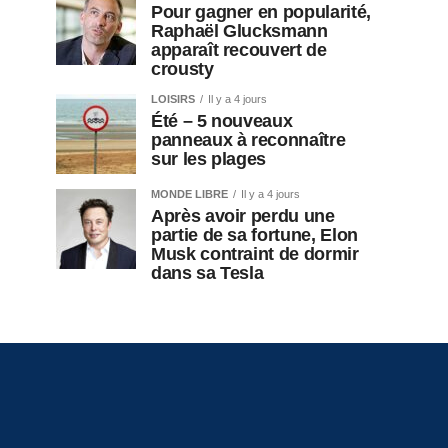
Pour gagner en popularité,
Raphaël Glucksmann
apparaît recouvert de
crousty
LOISIRS
Il y a 4 jours
Été – 5 nouveaux
panneaux à reconnaître
sur les plages
MONDE LIBRE
Il y a 4 jours
Après avoir perdu une
partie de sa fortune, Elon
Musk contraint de dormir
dans sa Tesla