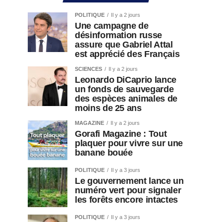
POLITIQUE
Il y a 2 jours
Une campagne de
désinformation russe
assure que Gabriel Attal
est apprécié des Français
SCIENCES
Il y a 2 jours
Leonardo DiCaprio lance
un fonds de sauvegarde
des espèces animales de
moins de 25 ans
MAGAZINE
Il y a 2 jours
Gorafi Magazine : Tout
plaquer pour vivre sur une
banane bouée
POLITIQUE
Il y a 3 jours
Le gouvernement lance un
numéro vert pour signaler
les forêts encore intactes
POLITIQUE
Il y a 3 jours