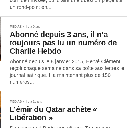
com de l’Elysée, qui craint une question piège sur
un rond-point en...
MEDIAS
Il y a 9 ans
Abonné depuis 3 ans, il n’a
toujours pas lu un numéro de
Charlie Hebdo
Abonné depuis le 8 janvier 2015, Hervé Clément
reçoit chaque semaine dans sa boîte aux lettres le
journal satirique. Il a maintenant plus de 150
numéros...
MEDIAS
Il y a 11 ans
L’émir du Qatar achète «
Libération »