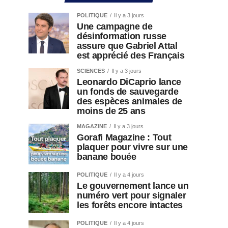
POLITIQUE
Il y a 3 jours
Une campagne de
désinformation russe
assure que Gabriel Attal
est apprécié des Français
SCIENCES
Il y a 3 jours
Leonardo DiCaprio lance
un fonds de sauvegarde
des espèces animales de
moins de 25 ans
MAGAZINE
Il y a 3 jours
Gorafi Magazine : Tout
plaquer pour vivre sur une
banane bouée
POLITIQUE
Il y a 4 jours
Le gouvernement lance un
numéro vert pour signaler
les forêts encore intactes
POLITIQUE
Il y a 4 jours