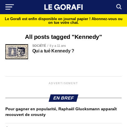
Le Gorafi est enfin disponible en journal papier !
Abonnez-vous ou
on tue votre chat.
All posts tagged "Kennedy"
SOCIÉTÉ
Il y a 11 ans
Qui a tué Kennedy ?
ADVERTISEMENT
EN BREF
Pour gagner en popularité, Raphaël Glucksmann apparaît
recouvert de crousty