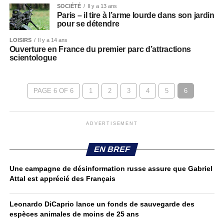
SOCIÉTÉ
Il y a 13 ans
Paris – il tire à l’arme lourde dans son jardin
pour se détendre
LOISIRS
Il y a 14 ans
Ouverture en France du premier parc d’attractions
scientologue
PAGE 6 OF 6
1
2
3
4
5
6
ADVERTISEMENT
EN BREF
Une campagne de désinformation russe assure que Gabriel
Attal est apprécié des Français
Leonardo DiCaprio lance un fonds de sauvegarde des
espèces animales de moins de 25 ans