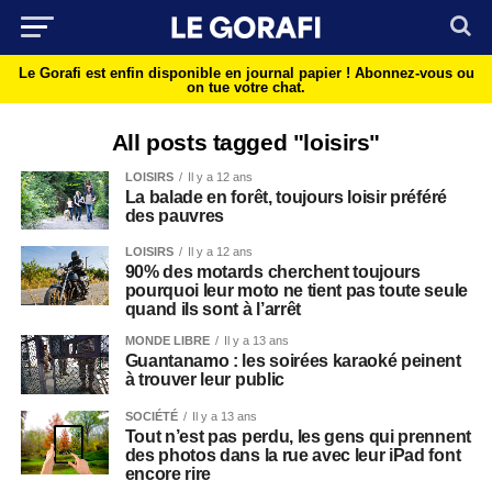
Le Gorafi est enfin disponible en journal papier !
Abonnez-vous ou
on tue votre chat.
All posts tagged "loisirs"
LOISIRS
Il y a 12 ans
La balade en forêt, toujours loisir préféré
des pauvres
LOISIRS
Il y a 12 ans
90% des motards cherchent toujours
pourquoi leur moto ne tient pas toute seule
quand ils sont à l’arrêt
MONDE LIBRE
Il y a 13 ans
Guantanamo : les soirées karaoké peinent
à trouver leur public
SOCIÉTÉ
Il y a 13 ans
Tout n’est pas perdu, les gens qui prennent
des photos dans la rue avec leur iPad font
encore rire