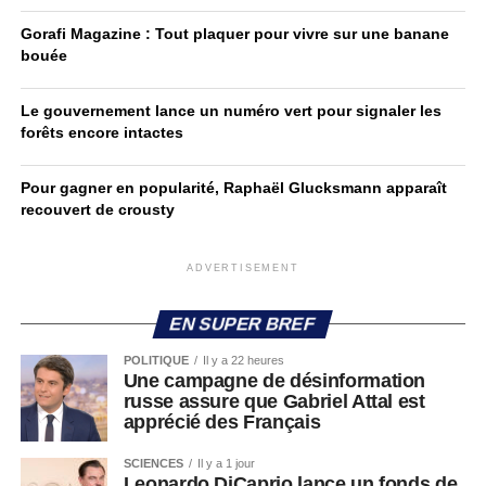
Gorafi Magazine : Tout plaquer pour vivre sur une banane
bouée
Le gouvernement lance un numéro vert pour signaler les
forêts encore intactes
Pour gagner en popularité, Raphaël Glucksmann apparaît
recouvert de crousty
ADVERTISEMENT
EN SUPER BREF
POLITIQUE
Il y a 22 heures
Une campagne de désinformation
russe assure que Gabriel Attal est
apprécié des Français
SCIENCES
Il y a 1 jour
Leonardo DiCaprio lance un fonds de