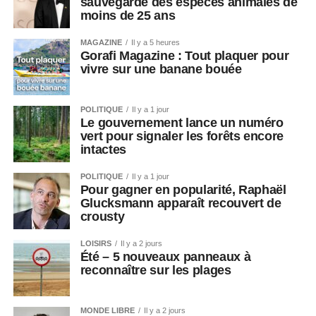
sauvegarde des espèces animales de
moins de 25 ans
MAGAZINE
Il y a 5 heures
Gorafi Magazine : Tout plaquer pour
vivre sur une banane bouée
POLITIQUE
Il y a 1 jour
Le gouvernement lance un numéro
vert pour signaler les forêts encore
intactes
POLITIQUE
Il y a 1 jour
Pour gagner en popularité, Raphaël
Glucksmann apparaît recouvert de
crousty
LOISIRS
Il y a 2 jours
Été – 5 nouveaux panneaux à
reconnaître sur les plages
MONDE LIBRE
Il y a 2 jours