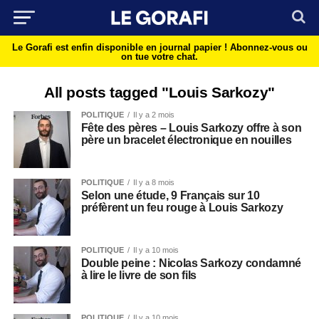
Le Gorafi est enfin disponible en journal papier !
Abonnez-vous ou
on tue votre chat.
All posts tagged "Louis Sarkozy"
POLITIQUE
Il y a 2 mois
Fête des pères – Louis Sarkozy offre à son
père un bracelet électronique en nouilles
POLITIQUE
Il y a 8 mois
Selon une étude, 9 Français sur 10
préfèrent un feu rouge à Louis Sarkozy
POLITIQUE
Il y a 10 mois
Double peine : Nicolas Sarkozy condamné
à lire le livre de son fils
POLITIQUE
Il y a 10 mois