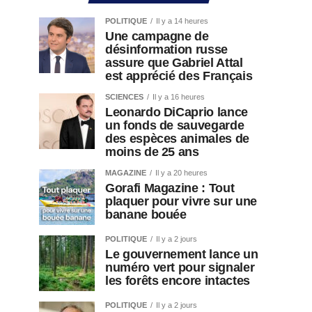
POLITIQUE
Il y a 14 heures
Une campagne de
désinformation russe
assure que Gabriel Attal
est apprécié des Français
SCIENCES
Il y a 16 heures
Leonardo DiCaprio lance
un fonds de sauvegarde
des espèces animales de
moins de 25 ans
MAGAZINE
Il y a 20 heures
Gorafi Magazine : Tout
plaquer pour vivre sur une
banane bouée
POLITIQUE
Il y a 2 jours
Le gouvernement lance un
numéro vert pour signaler
les forêts encore intactes
POLITIQUE
Il y a 2 jours