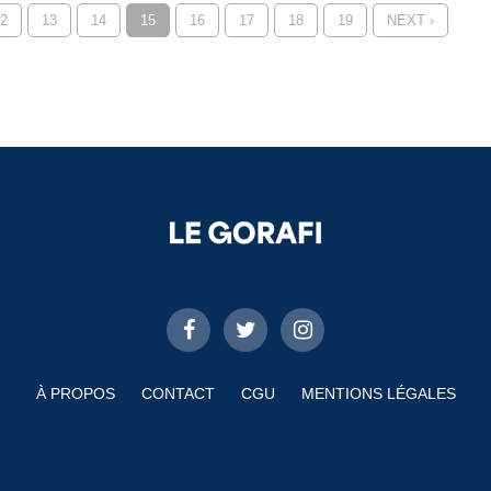
2
13
14
15
16
17
18
19
NEXT ›
À PROPOS
CONTACT
CGU
MENTIONS LÉGALES