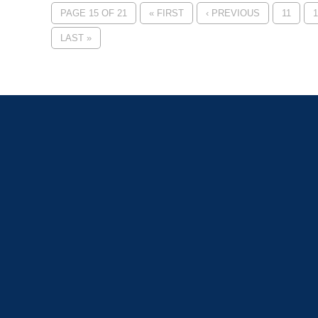
PAGE 15 OF 21
« FIRST
‹ PREVIOUS
11
1
LAST »