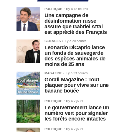
POLITIQUE
Il y a 18 heures
Une campagne de
désinformation russe
assure que Gabriel Attal
est apprécié des Français
SCIENCES
Il y a 20 heures
Leonardo DiCaprio lance
un fonds de sauvegarde
des espèces animales de
moins de 25 ans
MAGAZINE
Il y a 23 heures
Gorafi Magazine : Tout
plaquer pour vivre sur une
banane bouée
POLITIQUE
Il y a 2 jours
Le gouvernement lance un
numéro vert pour signaler
les forêts encore intactes
POLITIQUE
Il y a 2 jours